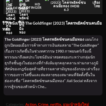
ปีที่
:
เสียง
HD
ฉาย:
126
ไทย
2023
MIN
6.3
รีวิวหนังเรื่อง The Goldfinger (2023) โคตรพยัคฆ์ชนคนมือ
ทอง
The Goldfinger (2023) โคตรพยัคฆ์ชนคนมือทอง
แผนโกง
ถูกเปิดเผยเมื่อการค้าทางการเงินล่มสลาย “The Goldfinger”
เรื่องราวเกิดขึ้นในช่วงทศวรรษ 1980 ภาพยนตร์เรื่องนี้
พรรณนาถึงผลประโยชน์อันน่าสยดสยองระหว่างกลุ่มนัก
ธุรกิจชั้นสูงในฮ่องกงที่กำลังล้มลุกคลุกคลาน ท่ามกลางภูมิ
ทัศน์ของกฎข้อสุดท้ายที่ธรรมดาสามัญของอังกฤษ เล่าเรื่อง
ราวของการไต่ขึ้นและล่มสลายของสมาคมที่จัดตั้งขึ้นใน
ฮ่องกงชื่อ “โคตรพยัคฆ์ชนคนมือทอง” Jiali Social หลังจาก
การสู้รบของหัวหน้า Che...
Categories:
Action
,
Crime
,
netflix
,
แนะนำหนังใหม่