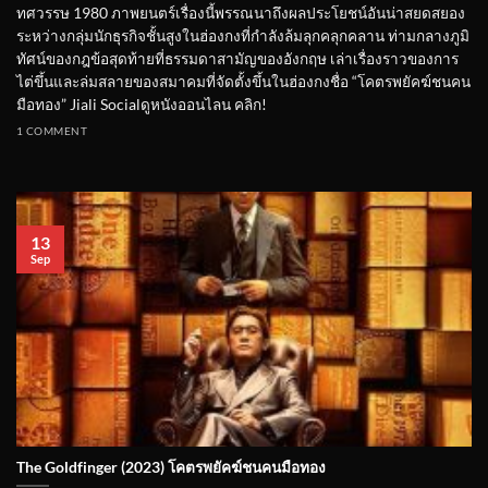
ทศวรรษ 1980 ภาพยนตร์เรื่องนี้พรรณนาถึงผลประโยชน์อันน่าสยดสยอง
ระหว่างกลุ่มนักธุรกิจชั้นสูงในฮ่องกงที่กำลังล้มลุกคลุกคลาน ท่ามกลางภูมิ
ทัศน์ของกฎข้อสุดท้ายที่ธรรมดาสามัญของอังกฤษ เล่าเรื่องราวของการ
ไต่ขึ้นและล่มสลายของสมาคมที่จัดตั้งขึ้นในฮ่องกงชื่อ “โคตรพยัคฆ์ชนคน
มือทอง” Jiali Socialดูหนังออนไลน คลิก!
1 COMMENT
13
Sep
The Goldfinger (2023) โคตรพยัคฆ์ชนคนมือทอง