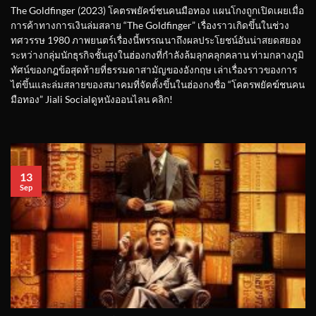
The Goldfinger (2023) โคตรพยัคฆ์ชนคนมือทอง แผนโกงถูกเปิดเผยเมื่อ
การค้าทางการเงินล่มสลาย “The Goldfinger” เรื่องราวเกิดขึ้นในช่วง
ทศวรรษ 1980 ภาพยนตร์เรื่องนี้พรรณนาถึงผลประโยชน์อันน่าสยดสยอง
ระหว่างกลุ่มนักธุรกิจชั้นสูงในฮ่องกงที่กำลังล้มลุกคลุกคลาน ท่ามกลางภูมิ
ทัศน์ของกฎข้อสุดท้ายที่ธรรมดาสามัญของอังกฤษ เล่าเรื่องราวของการ
ไต่ขึ้นและล่มสลายของสมาคมที่จัดตั้งขึ้นในฮ่องกงชื่อ “โคตรพยัคฆ์ชนคน
มือทอง” Jiali Socialดูหนังออนไลน คลิก!
13
Sep