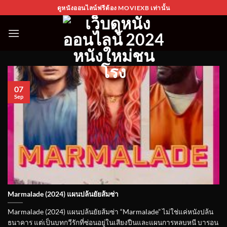
Skip
ดูหนังออนไลน์ฟรีต้อง MOVIEXB เท่านั้น
to
content
07
Sep
Marmalade (2024) แผนปล้นยัยส้มซ่า
Marmalade (2024) แผนปล้นยัยส้มซ่า “Marmalade” ไม่ใช่แค่หนังปล้น
ธนาคาร แต่เป็นบทกวีรักที่ซ่อนอยู่ในเสียงปืนและแผนการหลบหนี บารอน