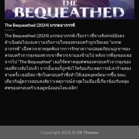
The Bequeathed (2024) มรกดอาถรรพ์
The Bequeathed (2024) มรกดอาถรรพ์ เรื่องราวที่ลางสังหรณ์ยังคง
ดำเนินต่อไปและความจริงภายในของครอบครัวถูกเปิดเผย “มรกด
อาถรรพ์” เมื่อพวกเขาหลุดพ้นจากการรักษาความปลอดภัยบนภูเขาของ
ครอบครัวจากลุงของพวกเขาที่พวกเขามองข้ามไป หลังจากที่ลุงของเธอ
จากไป “The Bequeathed” เธอก็จัดหาหลุมศพของครอบครัวจากลุงของ
เธอที่ล่วงลับไปแล้ว จากนั้นเธอก็ถูกขังไว้พร้อมกับเหตุการณ์เลวร้ายสอง
สามครั้ง เธอมีสมาชิกในครอบครัวซึ่งทำให้เธอหงุดหงิดมากขึ้น ขณะ
เดียวกันผู้ตรวจสอบสงสัยว่าเหตุการณ์ล่าสุดในเมืองนี้เกี่ยวข้องกับหลุม
ศพของครอบครัวเธอดูหนังออนไลน คลิก!
Copyright 2026 ©
UX Themes