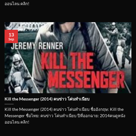
ออนไลน คลิก!
13
Sep
Kill the Messenger (2014) คนข่าว โค่นทำเนียบ
Kill the Messenger (2014) คนข่าว โค่นทำเนียบ ชื่ออังกฤษ: Kill the
Messenger ชื่อไทย: คนข่าว โค่นทำเนียบ ปีที่ออกฉาย: 2014คนดูหนัง
ออนไลน คลิก!